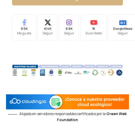
9.5K
41.4K
6.6K
1K
Google News
Me gusta
Seguir
Seguir
Suscríbete
Seguir
Alojada en servidores responsables certificados por la
Green Web
Foundation