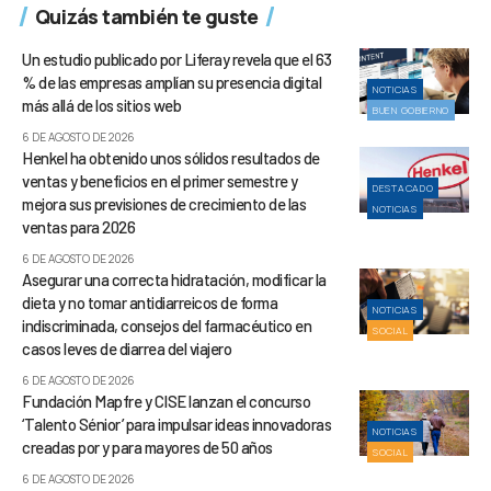
Quizás también te guste
Un estudio publicado por Liferay revela que el 63
% de las empresas amplían su presencia digital
NOTICIAS
más allá de los sitios web
BUEN GOBIERNO
6 DE AGOSTO DE 2026
Henkel ha obtenido unos sólidos resultados de
ventas y beneficios en el primer semestre y
DESTACADO
mejora sus previsiones de crecimiento de las
NOTICIAS
ventas para 2026
6 DE AGOSTO DE 2026
Asegurar una correcta hidratación, modificar la
dieta y no tomar antidiarreicos de forma
NOTICIAS
indiscriminada, consejos del farmacéutico en
SOCIAL
casos leves de diarrea del viajero
6 DE AGOSTO DE 2026
Fundación Mapfre y CISE lanzan el concurso
‘Talento Sénior’ para impulsar ideas innovadoras
NOTICIAS
creadas por y para mayores de 50 años
SOCIAL
6 DE AGOSTO DE 2026