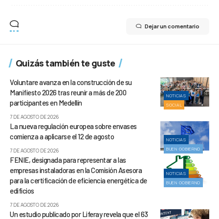
Dejar un comentario
Quizás también te guste
Voluntare avanza en la construcción de su
Manifiesto 2026 tras reunir a más de 200
NOTICIAS
participantes en Medellín
SOCIAL
7 DE AGOSTO DE 2026
La nueva regulación europea sobre envases
comienza a aplicarse el 12 de agosto
NOTICIAS
BUEN GOBIERNO
7 DE AGOSTO DE 2026
FENIE, designada para representar a las
empresas instaladoras en la Comisión Asesora
NOTICIAS
para la certificación de eficiencia energética de
BUEN GOBIERNO
edificios
7 DE AGOSTO DE 2026
Un estudio publicado por Liferay revela que el 63