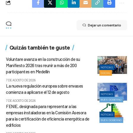
Dejar un comentario
Quizás también te guste
Voluntare avanza en la construcción de su
Manifiesto 2026 tras reunir a más de 200
NOTICIAS
participantes en Medellín
SOCIAL
7 DE AGOSTO DE 2026
La nueva regulación europea sobre envases
comienza a aplicarse el 12 de agosto
NOTICIAS
BUEN GOBIERNO
7 DE AGOSTO DE 2026
FENIE, designada para representar a las
empresas instaladoras en la Comisión Asesora
NOTICIAS
para la certificación de eficiencia energética de
BUEN GOBIERNO
edificios