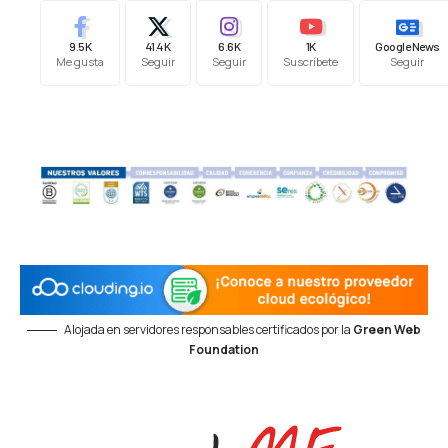
9.5K
41.4K
6.6K
1K
Google News
Me gusta
Seguir
Seguir
Suscríbete
Seguir
Alojada en servidores responsables certificados por la
Green Web
Foundation