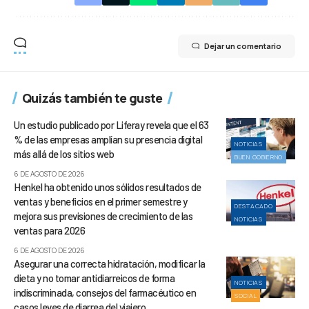
Dejar un comentario
Quizás también te guste
Un estudio publicado por Liferay revela que el 63
% de las empresas amplían su presencia digital
NOTICIAS
más allá de los sitios web
BUEN GOBIERNO
6 DE AGOSTO DE 2026
Henkel ha obtenido unos sólidos resultados de
ventas y beneficios en el primer semestre y
DESTACADO
mejora sus previsiones de crecimiento de las
NOTICIAS
ventas para 2026
6 DE AGOSTO DE 2026
Asegurar una correcta hidratación, modificar la
dieta y no tomar antidiarreicos de forma
NOTICIAS
indiscriminada, consejos del farmacéutico en
SOCIAL
casos leves de diarrea del viajero