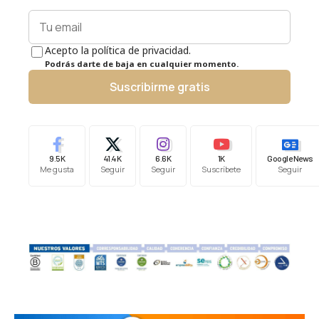
Acepto la política de privacidad.
Podrás darte de baja en cualquier momento.
Suscribirme gratis
9.5K
41.4K
6.6K
1K
Google News
Me gusta
Seguir
Seguir
Suscríbete
Seguir