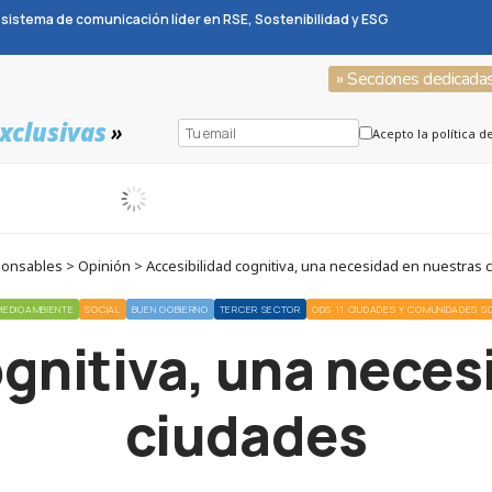
sistema de comunicación líder en RSE, Sostenibilidad y ESG
» Secciones dedicada
xclusivas
»
Acepto la política d
onsables > Opinión > Accesibilidad cognitiva, una necesidad en nuestras 
MEDIOAMBIENTE
SOCIAL
BUEN GOBIERNO
TERCER SECTOR
ODS 11 CIUDADES Y COMUNIDADES S
ognitiva, una neces
ciudades