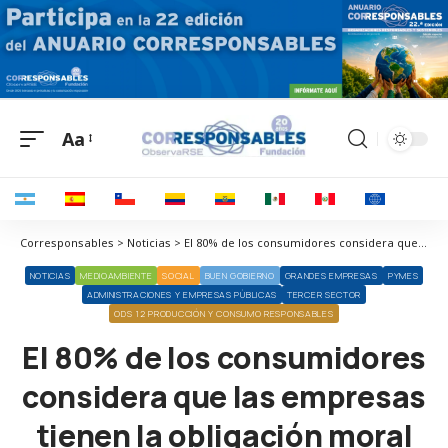
Aa
Corresponsables > Noticias > El 80% de los consumidores considera que las empresas tienen la obligación moral de utilizar envases sostenibles
NOTICIAS
MEDIOAMBIENTE
SOCIAL
BUEN GOBIERNO
GRANDES EMPRESAS
PYMES
ADMINISTRACIONES Y EMPRESAS PÚBLICAS
TERCER SECTOR
ODS 12 PRODUCCIÓN Y CONSUMO RESPONSABLES
El 80% de los consumidores
considera que las empresas
tienen la obligación moral