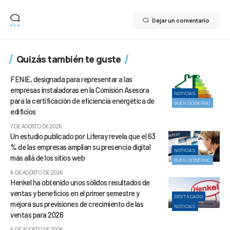
Dejar un comentario
Quizás también te guste
FENIE, designada para representar a las
empresas instaladoras en la Comisión Asesora
NOTICIAS
para la certificación de eficiencia energética de
BUEN GOBIERNO
edificios
7 DE AGOSTO DE 2026
Un estudio publicado por Liferay revela que el 63
% de las empresas amplían su presencia digital
NOTICIAS
más allá de los sitios web
BUEN GOBIERNO
6 DE AGOSTO DE 2026
Henkel ha obtenido unos sólidos resultados de
ventas y beneficios en el primer semestre y
DESTACADO
mejora sus previsiones de crecimiento de las
NOTICIAS
ventas para 2026
6 DE AGOSTO DE 2026