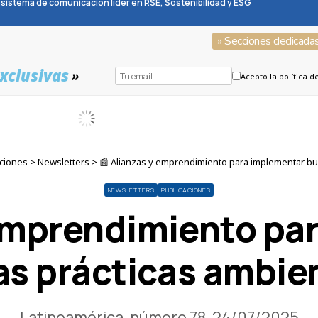
sistema de comunicación líder en RSE, Sostenibilidad y ESG
» Secciones dedicada
xclusivas
»
Acepto la política d
ciones > Newsletters > 📰 Alianzas y emprendimiento para implementar bu
NEWSLETTERS
PUBLICACIONES
 emprendimiento pa
s prácticas ambie
Latinoamérica, número 78, 24/07/2025