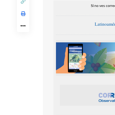
Si no ves corr
Latinoamér