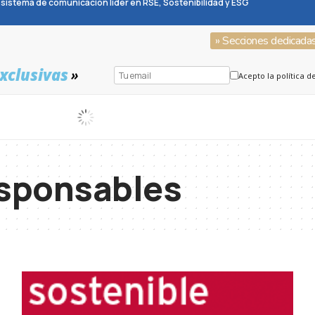
sistema de comunicación líder en RSE, Sostenibilidad y ESG
» Secciones dedicada
xclusivas
»
Acepto la política d
esponsables