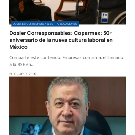
DOSIERES CORRESPONSABLES
PUBLICACIONES
Dosier Corresponsables: Coparmex: 30º
aniversario de la nueva cultura laboral en
México
Comparte este contenido: Empresas con alma: el llamado
a la RSE en…
21 DE JULY DE 2025