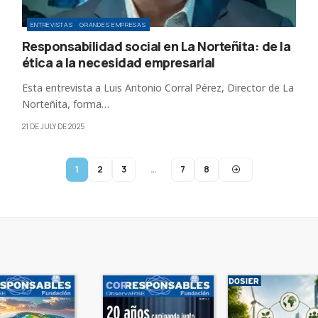
ENTREVISTAS
GRANDES EMPRESAS
Responsabilidad social en La Norteñita: de la
ética a la necesidad empresarial
Esta entrevista a Luis Antonio Corral Pérez, Director de La
Norteñita, forma…
21 DE JULY DE 2025
1
2
3
…
7
8