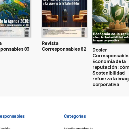
a
Revista
ponsables 83
Corresponsables 82
Dosier
Corresponsable
Economía de la
reputación: cóm
Sostenibilidad
refuerza la ima
corporativa
responsables
Categorías
ación
Medioambiente