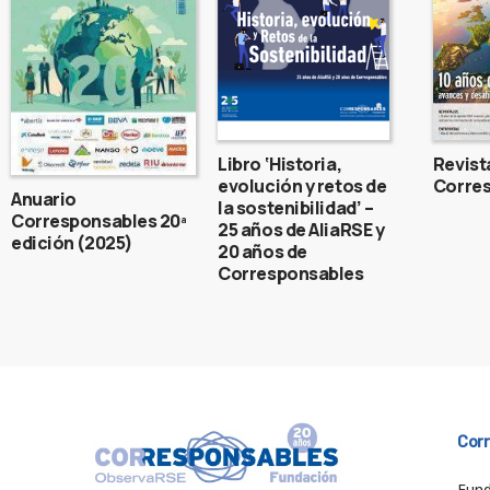
Libro ‘Historia,
Revist
evolución y retos de
Corres
Anuario
la sostenibilidad’ –
Corresponsables 20ª
25 años de AliaRSE y
edición (2025)
20 años de
Corresponsables
Cor
Fund