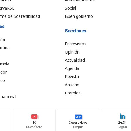
ervaRSE
Social
rme de Sostenibilidad
Buen gobierno
es
Secciones
aña
Entrevistas
ntina
Opinión
e
Actualidad
ombia
Agenda
ador
Revista
ico
Anuario
Premios
rnacional
1K
Google News
24.7K
Suscríbete
Seguir
Seguir