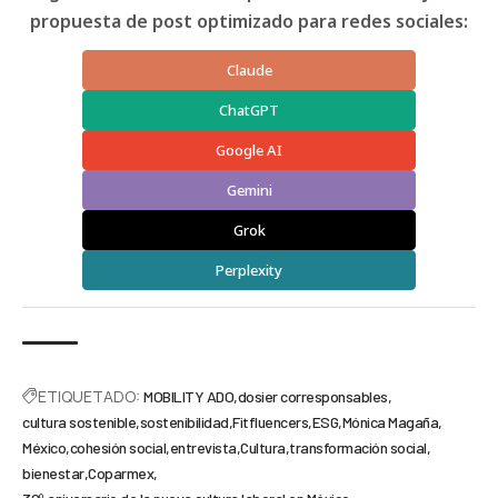
propuesta de post optimizado para redes sociales:
Claude
ChatGPT
Google AI
Gemini
Grok
Perplexity
ETIQUETADO:
MOBILITY ADO
dosier corresponsables
cultura sostenible
sostenibilidad
Fitfluencers
ESG
Mónica Magaña
México
cohesión social
entrevista
Cultura
transformación social
bienestar
Coparmex