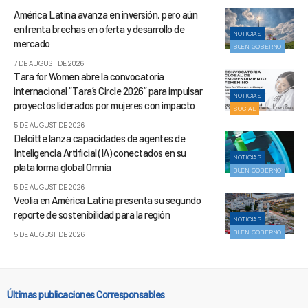
América Latina avanza en inversión, pero aún
enfrenta brechas en oferta y desarrollo de
NOTICIAS
mercado
BUEN GOBIERNO
7 DE AUGUST DE 2026
Tara for Women abre la convocatoria
internacional “Tara’s Circle 2026” para impulsar
NOTICIAS
proyectos liderados por mujeres con impacto
SOCIAL
5 DE AUGUST DE 2026
Deloitte lanza capacidades de agentes de
Inteligencia Artificial (IA) conectados en su
NOTICIAS
plataforma global Omnia
BUEN GOBIERNO
5 DE AUGUST DE 2026
Veolia en América Latina presenta su segundo
reporte de sostenibilidad para la región
NOTICIAS
BUEN GOBIERNO
5 DE AUGUST DE 2026
Últimas publicaciones Corresponsables