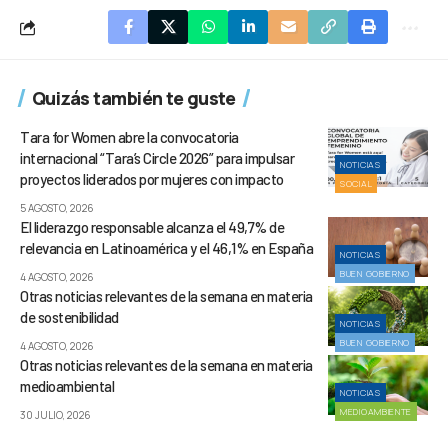
Quizás también te guste
Tara for Women abre la convocatoria
internacional “Tara’s Circle 2026” para impulsar
NOTICIAS
proyectos liderados por mujeres con impacto
SOCIAL
5 AGOSTO, 2026
El liderazgo responsable alcanza el 49,7% de
relevancia en Latinoamérica y el 46,1% en España
NOTICIAS
BUEN GOBIERNO
4 AGOSTO, 2026
Otras noticias relevantes de la semana en materia
de sostenibilidad
NOTICIAS
BUEN GOBIERNO
4 AGOSTO, 2026
Otras noticias relevantes de la semana en materia
medioambiental
NOTICIAS
MEDIOAMBIENTE
30 JULIO, 2026