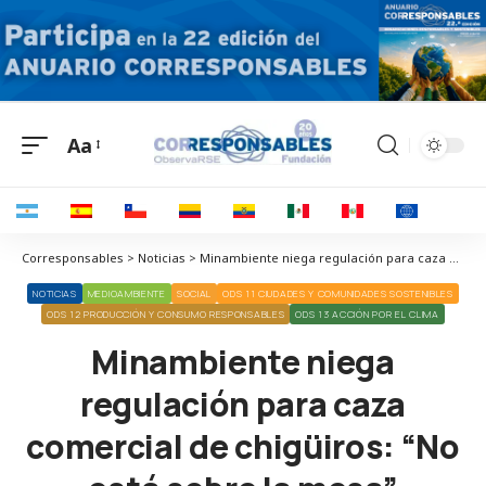
Aa
Corresponsables > Noticias > Minambiente niega regulación para caza comercial de chigüiros: “No está sobre la mesa”
NOTICIAS
MEDIOAMBIENTE
SOCIAL
ODS 11 CIUDADES Y COMUNIDADES SOSTENIBLES
ODS 12 PRODUCCIÓN Y CONSUMO RESPONSABLES
ODS 13 ACCIÓN POR EL CLIMA
Minambiente niega
regulación para caza
comercial de chigüiros: “No