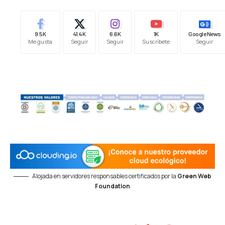
9.5K
41.4K
6.6K
1K
Google News
Me gusta
Seguir
Seguir
Suscríbete
Seguir
Alojada en servidores responsables certificados por la
Green Web
Foundation