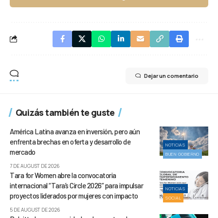
Dejar un comentario
Quizás también te guste
América Latina avanza en inversión, pero aún
enfrenta brechas en oferta y desarrollo de
NOTICIAS
mercado
BUEN GOBIERNO
7 DE AUGUST DE 2026
Tara for Women abre la convocatoria
internacional “Tara’s Circle 2026” para impulsar
NOTICIAS
proyectos liderados por mujeres con impacto
SOCIAL
5 DE AUGUST DE 2026