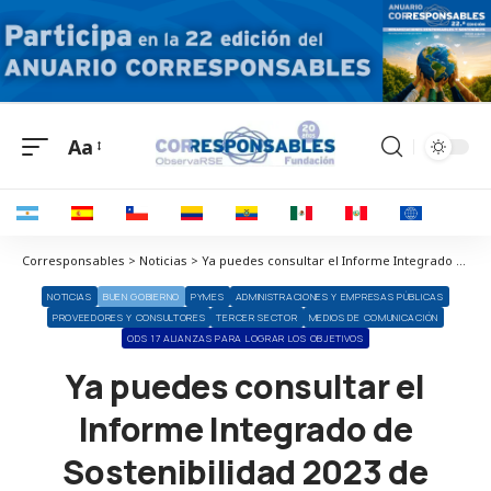
Aa
Corresponsables > Noticias > Ya puedes consultar el Informe Integrado de Sostenibilidad 2023 de Corresponsables
NOTICIAS
BUEN GOBIERNO
PYMES
ADMINISTRACIONES Y EMPRESAS PÚBLICAS
PROVEEDORES Y CONSULTORES
TERCER SECTOR
MEDIOS DE COMUNICACIÓN
ODS 17 ALIANZAS PARA LOGRAR LOS OBJETIVOS
Ya puedes consultar el
Informe Integrado de
Sostenibilidad 2023 de