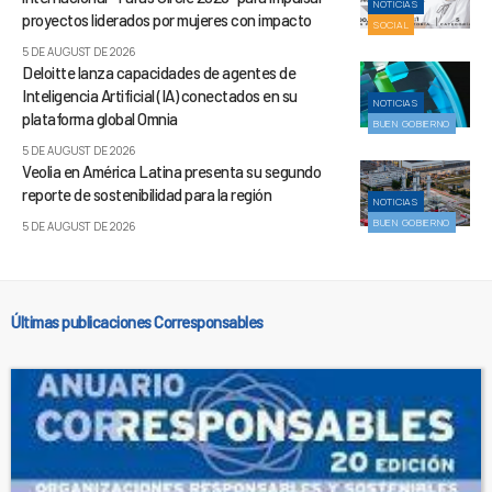
NOTICIAS
proyectos liderados por mujeres con impacto
SOCIAL
5 DE AUGUST DE 2026
Deloitte lanza capacidades de agentes de
Inteligencia Artificial (IA) conectados en su
NOTICIAS
plataforma global Omnia
BUEN GOBIERNO
5 DE AUGUST DE 2026
Veolia en América Latina presenta su segundo
reporte de sostenibilidad para la región
NOTICIAS
BUEN GOBIERNO
5 DE AUGUST DE 2026
Últimas publicaciones Corresponsables