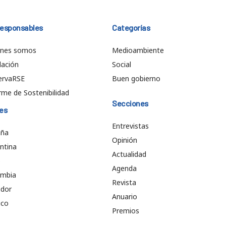
responsables
Categorías
énes somos
Medioambiente
ación
Social
ervaRSE
Buen gobierno
rme de Sostenibilidad
Secciones
es
Entrevistas
aña
Opinión
ntina
Actualidad
e
Agenda
ombia
Revista
ador
Anuario
ico
Premios