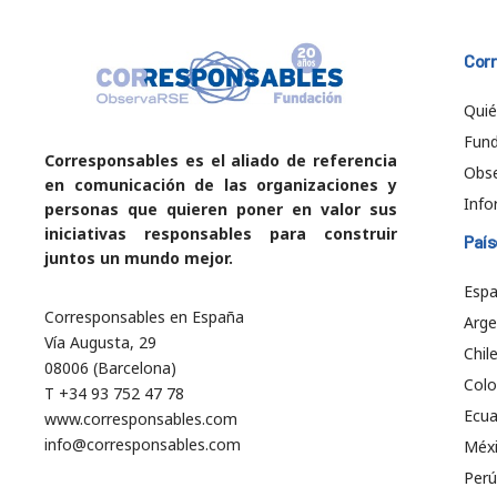
Cor
Qui
Fund
Corresponsables es el aliado de referencia
Obs
en comunicación de las organizaciones y
Info
personas que quieren poner en valor sus
iniciativas responsables para construir
País
juntos un mundo mejor.
Esp
Corresponsables en España
Arge
Vía Augusta, 29
Chil
08006 (Barcelona)
Col
T +34 93 752 47 78
Ecu
www.corresponsables.com
info@corresponsables.com
Méx
Perú