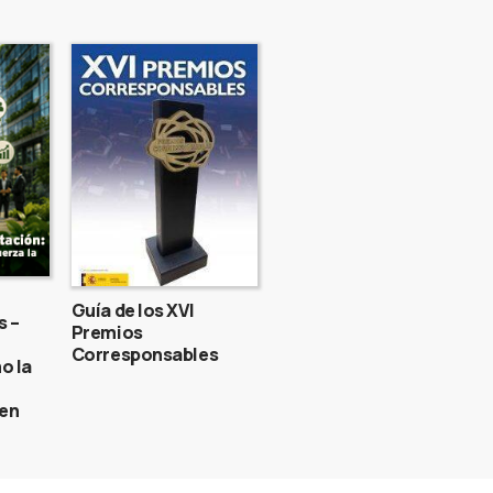
Guía de los XVI
s –
Premios
Corresponsables
o la
gen