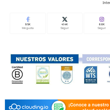
Inte
9.5K
41.4K
6.6K
Me gusta
Seguir
Seguir