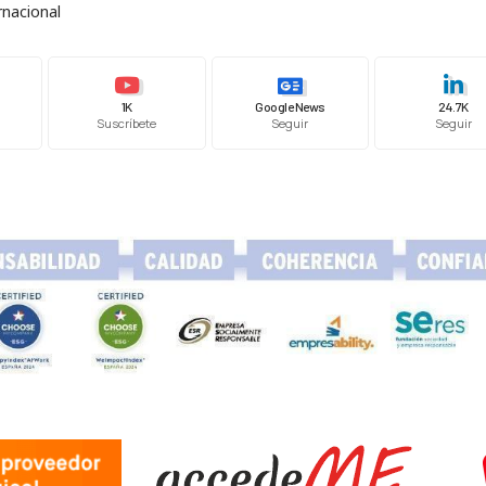
rnacional
1K
Google News
24.7K
Suscríbete
Seguir
Seguir