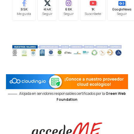
9.5K
41.4K
6.6K
1K
Google News
Me gusta
Seguir
Seguir
Suscríbete
Seguir
Alojada en servidores responsables certificados por la
Green Web
Foundation