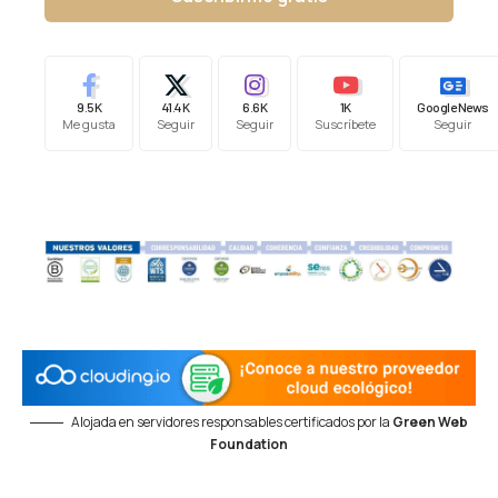
9.5K
41.4K
6.6K
1K
Google News
Me gusta
Seguir
Seguir
Suscríbete
Seguir
Alojada en servidores responsables certificados por la
Green Web
Foundation