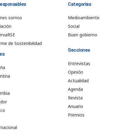
responsables
Categorías
énes somos
Medioambiente
ación
Social
ervaRSE
Buen gobierno
rme de Sostenibilidad
Secciones
es
Entrevistas
aña
Opinión
ntina
Actualidad
e
Agenda
ombia
Revista
ador
Anuario
ico
Premios
rnacional