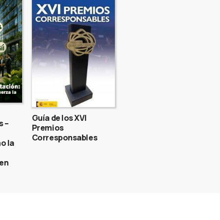
Guía de los XVI
s –
Premios
Corresponsables
o la
gen