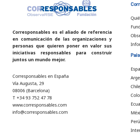
Cor
Qui
Fund
Corresponsables es el aliado de referencia
Obs
en comunicación de las organizaciones y
Info
personas que quieren poner en valor sus
iniciativas responsables para construir
País
juntos un mundo mejor.
Esp
Corresponsables en España
Arge
Vía Augusta, 29
Chil
08006 (Barcelona)
Col
T +34 93 752 47 78
Ecu
www.corresponsables.com
info@corresponsables.com
Méx
Perú
Inte