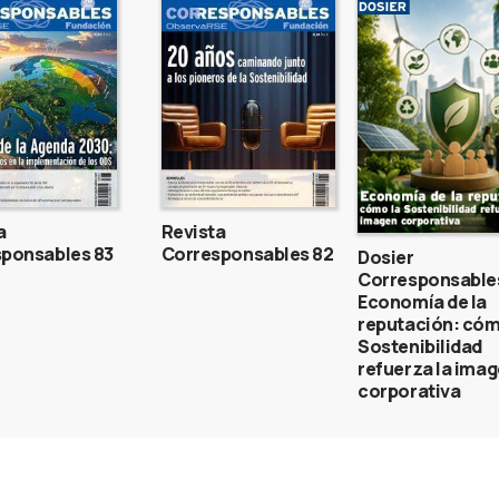
a
Revista
ponsables 83
Corresponsables 82
Dosier
Corresponsable
Economía de la
reputación: cóm
Sostenibilidad
refuerza la ima
corporativa