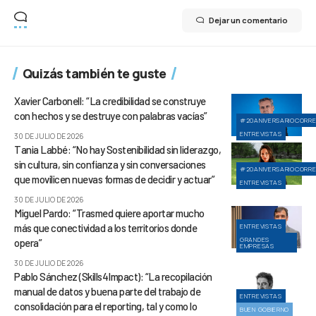
Dejar un comentario
Quizás también te guste
Xavier Carbonell: “La credibilidad se construye
con hechos y se destruye con palabras vacías”
#20ANIVERSARIOCORR
ENTREVISTAS
30 DE JULIO DE 2026
Tania Labbé: “No hay Sostenibilidad sin liderazgo,
sin cultura, sin confianza y sin conversaciones
#20ANIVERSARIOCORR
que movilicen nuevas formas de decidir y actuar”
ENTREVISTAS
30 DE JULIO DE 2026
Miguel Pardo: “Trasmed quiere aportar mucho
más que conectividad a los territorios donde
ENTREVISTAS
GRANDES
opera”
EMPRESAS
30 DE JULIO DE 2026
Pablo Sánchez (Skills4Impact): “La recopilación
manual de datos y buena parte del trabajo de
ENTREVISTAS
consolidación para el reporting, tal y como lo
BUEN GOBIERNO