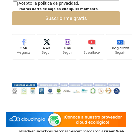
Acepto la política de privacidad.
Podrás darte de baja en cualquier momento.
Suscribirme gratis
9.5K
41.4K
6.6K
1K
Google News
Me gusta
Seguir
Seguir
Suscríbete
Seguir
Alojada en servidores responsables certificados por la
Green Web