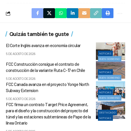
Quizás también te guste
El Corte Inglés avanza en economía circular
NOTICIAS
5 DE AGOSTO DE 2026
BUEN GOBIERNO
FCC Construcción consigue el contrato de
construcción de la variante Ruta C-17 en Chile
NOTICIAS
BUEN GOBIERNO
5 DE AGOSTO DE 2026
FCC Canada avanza en el proyecto Yonge North
Subway Extension
NOTICIAS
BUEN GOBIERNO
5 DE AGOSTO DE 2026
FCC firma un contrato Target Price Agreement,
para el diseño y la construcción del proyecto del
DESTACADO
túnel y las estaciones subterráneas de Pape de la
NOTICIAS
línea Ontario