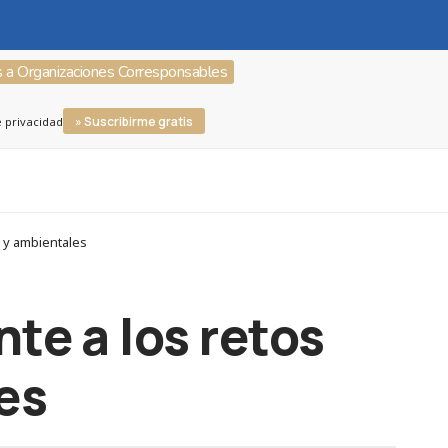
s a Organizaciones Corresponsables
» Suscribirme gratis
e privacidad
s y ambientales
te a los retos
es