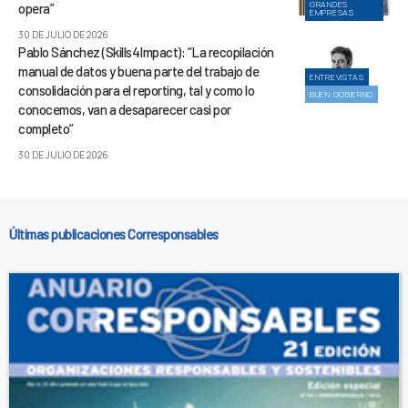
GRANDES
opera”
EMPRESAS
30 DE JULIO DE 2026
Pablo Sánchez (Skills4Impact): “La recopilación
manual de datos y buena parte del trabajo de
ENTREVISTAS
consolidación para el reporting, tal y como lo
BUEN GOBIERNO
conocemos, van a desaparecer casi por
completo”
30 DE JULIO DE 2026
Últimas publicaciones Corresponsables