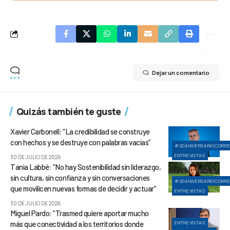
Dejar un comentario
Quizás también te guste
Xavier Carbonell: “La credibilidad se construye
con hechos y se destruye con palabras vacías”
#20ANIVERSARIOCORR
ENTREVISTAS
30 DE JULIO DE 2026
Tania Labbé: “No hay Sostenibilidad sin liderazgo,
sin cultura, sin confianza y sin conversaciones
#20ANIVERSARIOCORR
que movilicen nuevas formas de decidir y actuar”
ENTREVISTAS
30 DE JULIO DE 2026
Miguel Pardo: “Trasmed quiere aportar mucho
más que conectividad a los territorios donde
ENTREVISTAS