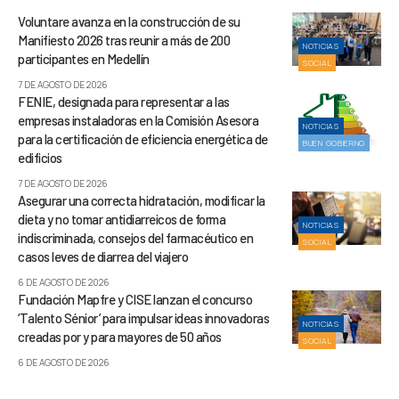
Voluntare avanza en la construcción de su
Manifiesto 2026 tras reunir a más de 200
NOTICIAS
participantes en Medellín
SOCIAL
7 DE AGOSTO DE 2026
FENIE, designada para representar a las
empresas instaladoras en la Comisión Asesora
NOTICIAS
para la certificación de eficiencia energética de
BUEN GOBIERNO
edificios
7 DE AGOSTO DE 2026
Asegurar una correcta hidratación, modificar la
dieta y no tomar antidiarreicos de forma
NOTICIAS
indiscriminada, consejos del farmacéutico en
SOCIAL
casos leves de diarrea del viajero
6 DE AGOSTO DE 2026
Fundación Mapfre y CISE lanzan el concurso
‘Talento Sénior’ para impulsar ideas innovadoras
NOTICIAS
creadas por y para mayores de 50 años
SOCIAL
6 DE AGOSTO DE 2026