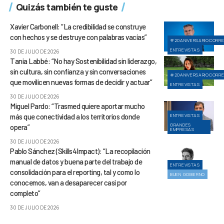
Quizás también te guste
Xavier Carbonell: “La credibilidad se construye
con hechos y se destruye con palabras vacías”
#20ANIVERSARIOCORR
ENTREVISTAS
30 DE JULIO DE 2026
Tania Labbé: “No hay Sostenibilidad sin liderazgo,
sin cultura, sin confianza y sin conversaciones
#20ANIVERSARIOCORR
que movilicen nuevas formas de decidir y actuar”
ENTREVISTAS
30 DE JULIO DE 2026
Miguel Pardo: “Trasmed quiere aportar mucho
más que conectividad a los territorios donde
ENTREVISTAS
GRANDES
opera”
EMPRESAS
30 DE JULIO DE 2026
Pablo Sánchez (Skills4Impact): “La recopilación
manual de datos y buena parte del trabajo de
ENTREVISTAS
consolidación para el reporting, tal y como lo
BUEN GOBIERNO
conocemos, van a desaparecer casi por
completo”
30 DE JULIO DE 2026