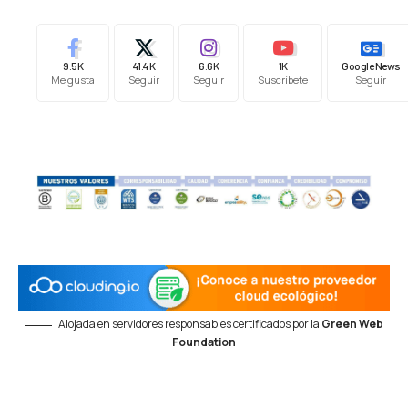
9.5K
41.4K
6.6K
1K
Google News
Me gusta
Seguir
Seguir
Suscríbete
Seguir
Alojada en servidores responsables certificados por la
Green Web
Foundation