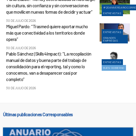
sin cultura, sin confianza y sin conversaciones
#20ANIVERSARIOCORR
que movilicen nuevas formas de decidir y actuar”
ENTREVISTAS
30 DE JULIO DE 2026
Miguel Pardo: “Trasmed quiere aportar mucho
más que conectividad a los territorios donde
ENTREVISTAS
GRANDES
opera”
EMPRESAS
30 DE JULIO DE 2026
Pablo Sánchez (Skills4Impact): “La recopilación
manual de datos y buena parte del trabajo de
ENTREVISTAS
consolidación para el reporting, tal y como lo
BUEN GOBIERNO
conocemos, van a desaparecer casi por
completo”
30 DE JULIO DE 2026
Últimas publicaciones Corresponsables