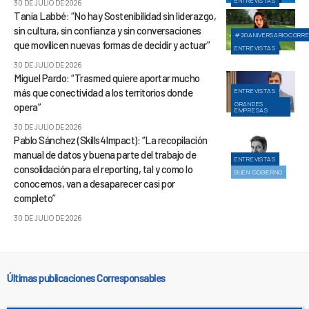
ENTREVISTAS
30 DE JULIO DE 2026
Tania Labbé: “No hay Sostenibilidad sin liderazgo,
sin cultura, sin confianza y sin conversaciones
#20ANIVERSARIOCORR
que movilicen nuevas formas de decidir y actuar”
ENTREVISTAS
30 DE JULIO DE 2026
Miguel Pardo: “Trasmed quiere aportar mucho
más que conectividad a los territorios donde
ENTREVISTAS
GRANDES
opera”
EMPRESAS
30 DE JULIO DE 2026
Pablo Sánchez (Skills4Impact): “La recopilación
manual de datos y buena parte del trabajo de
ENTREVISTAS
consolidación para el reporting, tal y como lo
BUEN GOBIERNO
conocemos, van a desaparecer casi por
completo”
30 DE JULIO DE 2026
Últimas publicaciones Corresponsables