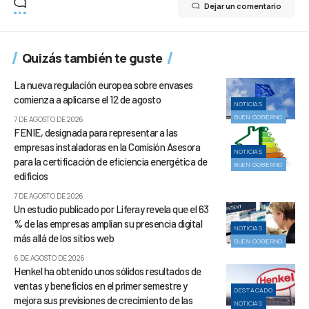
Dejar un comentario
Quizás también te guste
La nueva regulación europea sobre envases
comienza a aplicarse el 12 de agosto
NOTICIAS
BUEN GOBIERNO
7 DE AGOSTO DE 2026
FENIE, designada para representar a las
empresas instaladoras en la Comisión Asesora
NOTICIAS
para la certificación de eficiencia energética de
BUEN GOBIERNO
edificios
7 DE AGOSTO DE 2026
Un estudio publicado por Liferay revela que el 63
% de las empresas amplían su presencia digital
NOTICIAS
más allá de los sitios web
BUEN GOBIERNO
6 DE AGOSTO DE 2026
Henkel ha obtenido unos sólidos resultados de
ventas y beneficios en el primer semestre y
DESTACADO
mejora sus previsiones de crecimiento de las
NOTICIAS