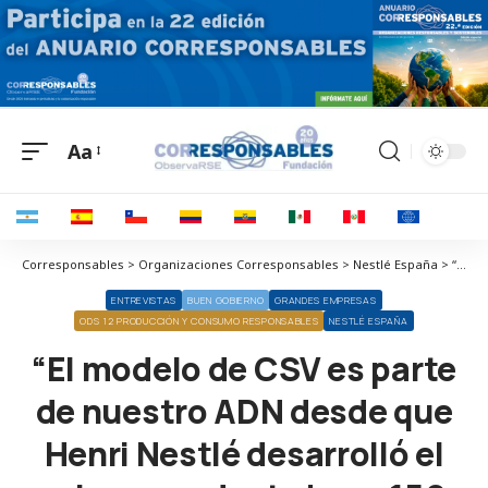
Aa
Corresponsables > Organizaciones Corresponsables > Nestlé España > “El modelo de CSV es parte de nuestro ADN desde que Henri Nestlé desarrolló el primer producto hace 150 años”
ENTREVISTAS
BUEN GOBIERNO
GRANDES EMPRESAS
ODS 12 PRODUCCIÓN Y CONSUMO RESPONSABLES
NESTLÉ ESPAÑA
“El modelo de CSV es parte
de nuestro ADN desde que
Henri Nestlé desarrolló el