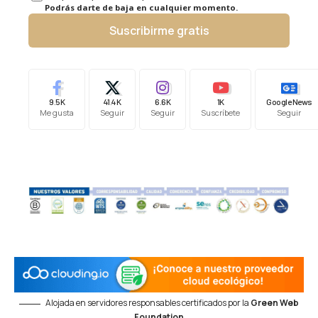
Podrás darte de baja en cualquier momento.
Suscribirme gratis
9.5K
41.4K
6.6K
1K
Google News
Me gusta
Seguir
Seguir
Suscríbete
Seguir
Alojada en servidores responsables certificados por la
Green Web
Foundation