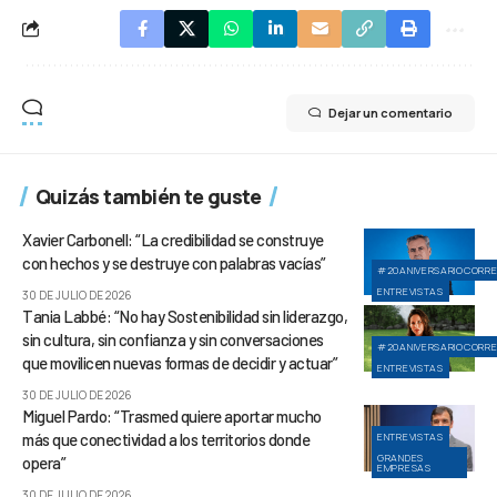
Dejar un comentario
Quizás también te guste
Xavier Carbonell: “La credibilidad se construye
con hechos y se destruye con palabras vacías”
#20ANIVERSARIOCORR
ENTREVISTAS
30 DE JULIO DE 2026
Tania Labbé: “No hay Sostenibilidad sin liderazgo,
sin cultura, sin confianza y sin conversaciones
#20ANIVERSARIOCORR
que movilicen nuevas formas de decidir y actuar”
ENTREVISTAS
30 DE JULIO DE 2026
Miguel Pardo: “Trasmed quiere aportar mucho
más que conectividad a los territorios donde
ENTREVISTAS
GRANDES
opera”
EMPRESAS
30 DE JULIO DE 2026