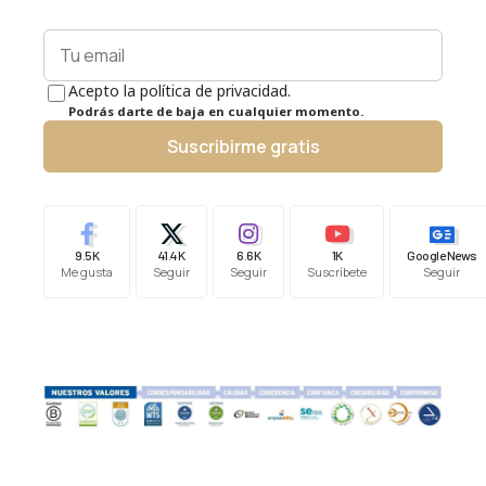
Acepto la política de privacidad.
Podrás darte de baja en cualquier momento.
Suscribirme gratis
9.5K
41.4K
6.6K
1K
Google News
Me gusta
Seguir
Seguir
Suscríbete
Seguir