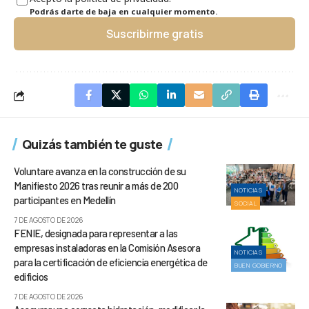
Podrás darte de baja en cualquier momento.
Suscribirme gratis
Quizás también te guste
Voluntare avanza en la construcción de su
Manifiesto 2026 tras reunir a más de 200
NOTICIAS
participantes en Medellín
SOCIAL
7 DE AGOSTO DE 2026
FENIE, designada para representar a las
empresas instaladoras en la Comisión Asesora
NOTICIAS
para la certificación de eficiencia energética de
BUEN GOBIERNO
edificios
7 DE AGOSTO DE 2026