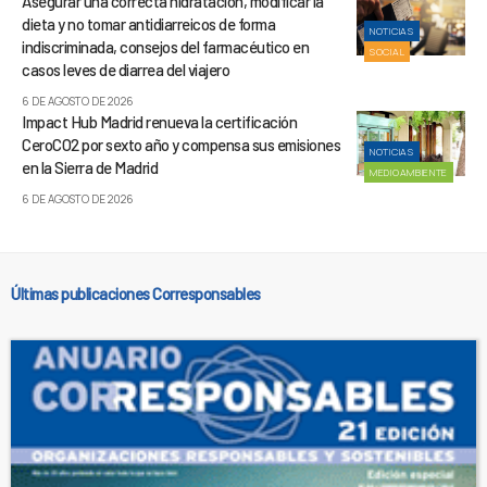
Asegurar una correcta hidratación, modificar la
dieta y no tomar antidiarreicos de forma
NOTICIAS
indiscriminada, consejos del farmacéutico en
SOCIAL
casos leves de diarrea del viajero
6 DE AGOSTO DE 2026
Impact Hub Madrid renueva la certificación
CeroCO2 por sexto año y compensa sus emisiones
NOTICIAS
en la Sierra de Madrid
MEDIOAMBIENTE
6 DE AGOSTO DE 2026
Últimas publicaciones Corresponsables