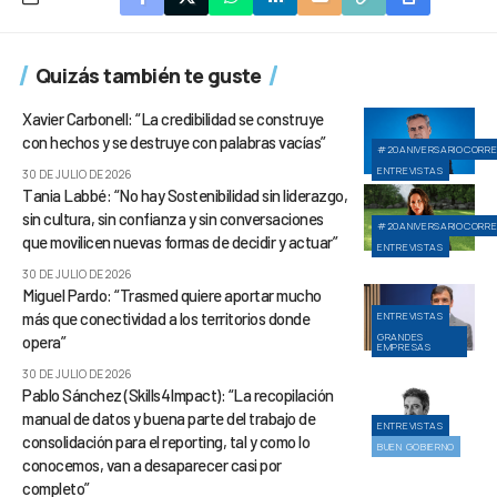
Quizás también te guste
Xavier Carbonell: “La credibilidad se construye
con hechos y se destruye con palabras vacías”
#20ANIVERSARIOCORR
ENTREVISTAS
30 DE JULIO DE 2026
Tania Labbé: “No hay Sostenibilidad sin liderazgo,
sin cultura, sin confianza y sin conversaciones
#20ANIVERSARIOCORR
que movilicen nuevas formas de decidir y actuar”
ENTREVISTAS
30 DE JULIO DE 2026
Miguel Pardo: “Trasmed quiere aportar mucho
más que conectividad a los territorios donde
ENTREVISTAS
GRANDES
opera”
EMPRESAS
30 DE JULIO DE 2026
Pablo Sánchez (Skills4Impact): “La recopilación
manual de datos y buena parte del trabajo de
ENTREVISTAS
consolidación para el reporting, tal y como lo
BUEN GOBIERNO
conocemos, van a desaparecer casi por
completo”