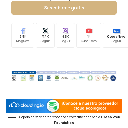
Suscribirme gratis
9.5K
41.4K
6.6K
1K
Google News
Me gusta
Seguir
Seguir
Suscríbete
Seguir
Alojada en servidores responsables certificados por la
Green Web
Foundation