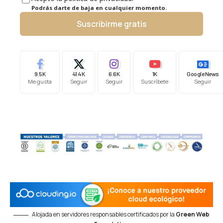
Podrás darte de baja en cualquier momento.
Suscribirme gratis
9.5K
41.4K
6.6K
1K
Google News
Me gusta
Seguir
Seguir
Suscríbete
Seguir
Alojada en servidores responsables certificados por la
Green Web