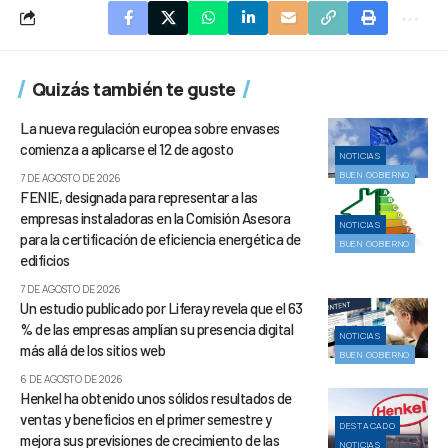
Quizás también te guste
La nueva regulación europea sobre envases
comienza a aplicarse el 12 de agosto
NOTICIAS
BUEN GOBIERNO
7 DE AGOSTO DE 2026
FENIE, designada para representar a las
empresas instaladoras en la Comisión Asesora
NOTICIAS
para la certificación de eficiencia energética de
BUEN GOBIERNO
edificios
7 DE AGOSTO DE 2026
Un estudio publicado por Liferay revela que el 63
% de las empresas amplían su presencia digital
NOTICIAS
más allá de los sitios web
BUEN GOBIERNO
6 DE AGOSTO DE 2026
Henkel ha obtenido unos sólidos resultados de
ventas y beneficios en el primer semestre y
DESTACADO
mejora sus previsiones de crecimiento de las
NOTICIAS