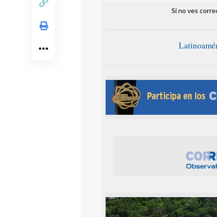
Si no ves corr
Latinoamér