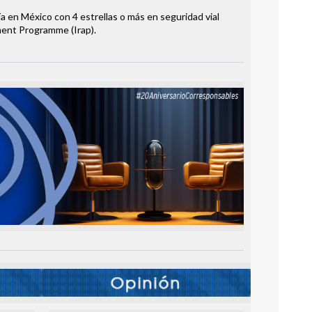
a en México con 4 estrellas o más en seguridad vial
ent Programme (Irap).