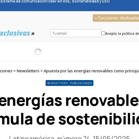
sistema de comunicación líder en RSE, Sostenibilidad y ESG
» Secciones dedicada
xclusivas
»
Acepto la política d
iones > Newsletters > Apuesta por las energías renovables como principa
NEWSLETTERS
PUBLICACIONES
 energías renovable
mula de sostenibil
Latinoamérica, número 74, 15/05/2025