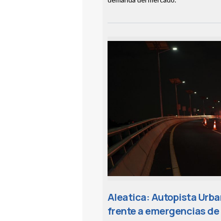
Aleatica: Autopista Urb
frente a emergencias de