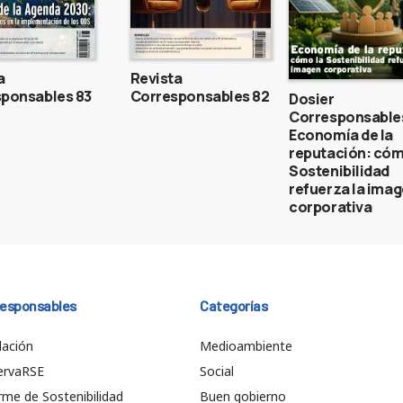
a
Revista
ponsables 83
Corresponsables 82
Dosier
Corresponsable
Economía de la
reputación: cóm
Sostenibilidad
refuerza la ima
corporativa
responsables
Categorías
ación
Medioambiente
ervaRSE
Social
rme de Sostenibilidad
Buen gobierno