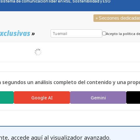
sistema de comunicación líder en RSE, Sostenibilidad y ESG
» Secciones dedicada
xclusivas
»
Acepto la política d
n segundos un análisis completo del contenido y una prop
Google AI
Gemini
nte, accede
aquí
al visualizador avanzado.