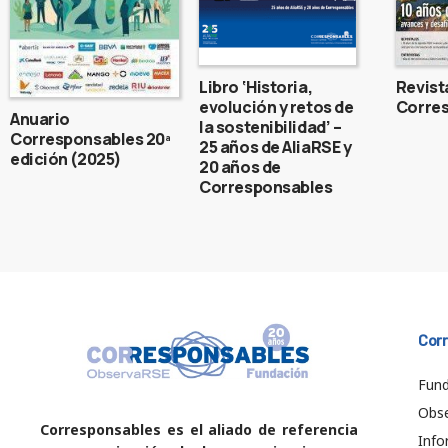
Libro ‘Historia,
Revist
evolución y retos de
Corres
Anuario
la sostenibilidad’ –
Corresponsables 20ª
25 años de AliaRSE y
edición (2025)
20 años de
Corresponsables
Cor
Fund
Obs
Corresponsables es el aliado de referencia
Info