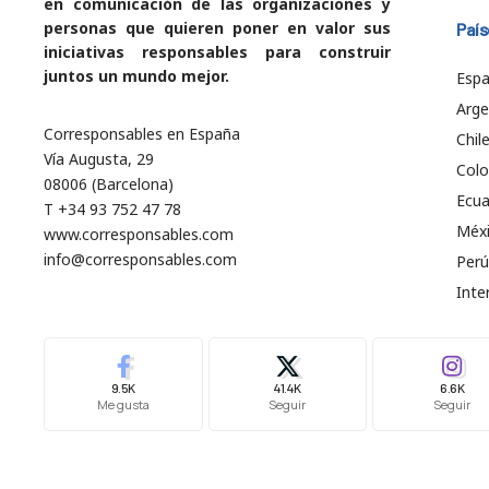
en comunicación de las organizaciones y
personas que quieren poner en valor sus
País
iniciativas responsables para construir
juntos un mundo mejor.
Esp
Arge
Corresponsables en España
Chil
Vía Augusta, 29
Col
08006 (Barcelona)
Ecu
T +34 93 752 47 78
Méx
www.corresponsables.com
info@corresponsables.com
Perú
Inte
9.5K
41.4K
6.6K
Me gusta
Seguir
Seguir