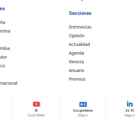
es
Secciones
aña
Entrevistas
ntina
Opinión
e
Actualidad
ombia
Agenda
ador
Revista
ico
Anuario
Premios
rnacional
1K
Google News
24.7K
Suscríbete
Seguir
Seguir