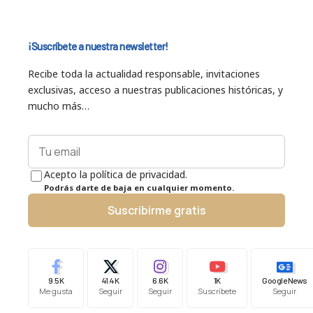
¡Suscríbete a nuestra newsletter!
Recibe toda la actualidad responsable, invitaciones
exclusivas, acceso a nuestras publicaciones históricas, y
mucho más…
Acepto la política de privacidad.
Podrás darte de baja en cualquier momento.
Suscribirme gratis
9.5K
41.4K
6.6K
1K
Google News
Me gusta
Seguir
Seguir
Suscríbete
Seguir