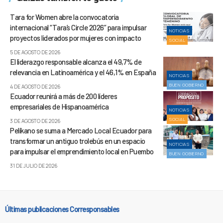
Tara for Women abre la convocatoria
internacional “Tara’s Circle 2026” para impulsar
NOTICIAS
proyectos liderados por mujeres con impacto
SOCIAL
5 DE AGOSTO DE 2026
El liderazgo responsable alcanza el 49,7% de
relevancia en Latinoamérica y el 46,1% en España
NOTICIAS
BUEN GOBIERNO
4 DE AGOSTO DE 2026
Ecuador reunirá a más de 200 líderes
empresariales de Hispanoamérica
NOTICIAS
SOCIAL
3 DE AGOSTO DE 2026
Pelíkano se suma a Mercado Local Ecuador para
transformar un antiguo trolebús en un espacio
NOTICIAS
para impulsar el emprendimiento local en Puembo
BUEN GOBIERNO
31 DE JULIO DE 2026
Últimas publicaciones Corresponsables