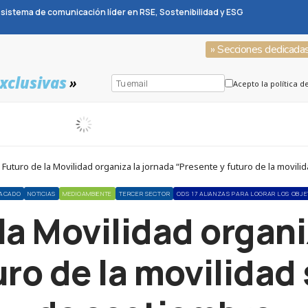
sistema de comunicación líder en RSE, Sostenibilidad y ESG
» Secciones dedicada
xclusivas
»
Acepto la política d
uturo de la Movilidad organiza la jornada “Presente y futuro de la movili
ACADO
NOTICIAS
MEDIOAMBIENTE
TERCER SECTOR
ODS 17 ALIANZAS PARA LOGRAR LOS OBJE
 la Movilidad organi
ro de la movilidad 