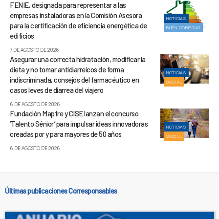
FENIE, designada para representar a las
empresas instaladoras en la Comisión Asesora
NOTICIAS
para la certificación de eficiencia energética de
BUEN GOBIERNO
edificios
7 DE AGOSTO DE 2026
Asegurar una correcta hidratación, modificar la
dieta y no tomar antidiarreicos de forma
NOTICIAS
indiscriminada, consejos del farmacéutico en
SOCIAL
casos leves de diarrea del viajero
6 DE AGOSTO DE 2026
Fundación Mapfre y CISE lanzan el concurso
‘Talento Sénior’ para impulsar ideas innovadoras
NOTICIAS
creadas por y para mayores de 50 años
SOCIAL
6 DE AGOSTO DE 2026
Últimas publicaciones Corresponsables