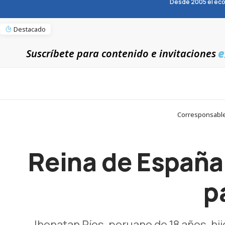
Desde 2005 el eco
Destacado
e
Suscríbete para contenido e invitaciones
Corresponsables
Reina de España
p
Jhonatan Ríos, peruano de 18 años, hi