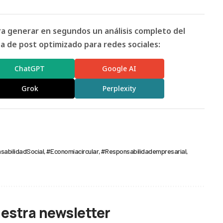
ara generar en segundos un análisis completo del
 de post optimizado para redes sociales:
ChatGPT
Google AI
Grok
Perplexity
abilidadSocial
#Economíacircular
#Responsabilidadempresarial
uestra newsletter