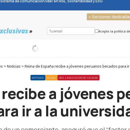
sistema de comunicación líder en RSE, Sostenibilidad y ESG
» Secciones dedicada
xclusivas
»
Acepto la política d
 > Noticias > Reina de España recibe a jóvenes peruanos becados para ir 
NOTICIAS
SOCIAL
ODS 4 EDUCACIÓN DE CALIDAD
 recibe a jóvenes 
ara ir a la universid
jo de un comerciante, aseguró que el “factor