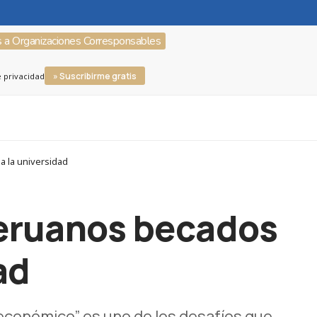
s a Organizaciones Corresponsables
» Suscribirme gratis
e privacidad
a la universidad
peruanos becados
ad
 económico” es uno de los desafíos que