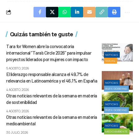
Quizás también te guste
Tara for Women abre la convocatoria
internacional “Tara’s Circle 2026” para impulsar
NOTICIAS
proyectos liderados por mujeres con impacto
SOCIAL
5 AGOSTO, 2026
El liderazgo responsable alcanza el 49,7% de
relevancia en Latinoamérica y el 46,1% en España
NOTICIAS
BUEN GOBIERNO
4 AGOSTO, 2026
Otras noticias relevantes de la semana en materia
de sostenibilidad
NOTICIAS
BUEN GOBIERNO
4 AGOSTO, 2026
Otras noticias relevantes de la semana en materia
medioambiental
NOTICIAS
MEDIOAMBIENTE
30 JULIO, 2026