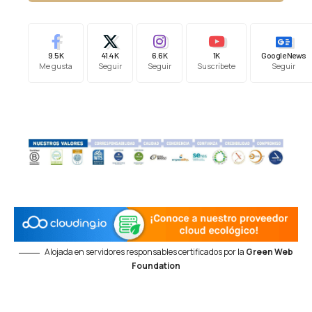
9.5K
41.4K
6.6K
1K
Google News
Me gusta
Seguir
Seguir
Suscríbete
Seguir
Alojada en servidores responsables certificados por la
Green Web
Foundation