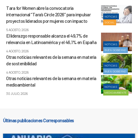
Tara for Women abre la convocatoria
internacional “Tara’s Circle 2026” para impulsar
NOTICIAS
proyectos liderados por mujeres con impacto
SOCIAL
5 AGOSTO, 2026
El liderazgo responsable alcanza el 49,7% de
relevancia en Latinoamérica y el 46,1% en España
NOTICIAS
BUEN GOBIERNO
4 AGOSTO, 2026
Otras noticias relevantes de la semana en materia
de sostenibilidad
NOTICIAS
BUEN GOBIERNO
4 AGOSTO, 2026
Otras noticias relevantes de la semana en materia
medioambiental
NOTICIAS
MEDIOAMBIENTE
30 JULIO, 2026
Últimas publicaciones Corresponsables