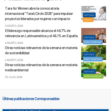
Tara for Women abre la convocatoria
internacional “Tara’s Circle 2026” para impulsar
NOTICIAS
proyectos liderados por mujeres con impacto
SOCIAL
5 AGOSTO, 2026
El liderazgo responsable alcanza el 49,7% de
relevancia en Latinoamérica y el 46,1% en España
NOTICIAS
BUEN GOBIERNO
4 AGOSTO, 2026
Otras noticias relevantes de la semana en materia
de sostenibilidad
NOTICIAS
BUEN GOBIERNO
4 AGOSTO, 2026
Otras noticias relevantes de la semana en materia
medioambiental
NOTICIAS
MEDIOAMBIENTE
30 JULIO, 2026
Últimas publicaciones Corresponsables