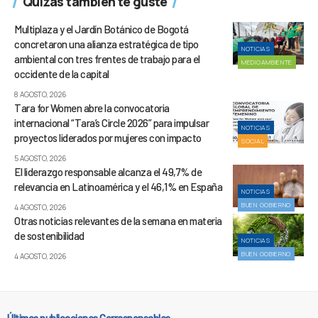
Quizás también te guste
Multiplaza y el Jardín Botánico de Bogotá
concretaron una alianza estratégica de tipo
NOTICIAS
ambiental con tres frentes de trabajo para el
MEDIOAMBIENTE
occidente de la capital
8 AGOSTO, 2026
Tara for Women abre la convocatoria
internacional “Tara’s Circle 2026” para impulsar
NOTICIAS
proyectos liderados por mujeres con impacto
SOCIAL
5 AGOSTO, 2026
El liderazgo responsable alcanza el 49,7% de
relevancia en Latinoamérica y el 46,1% en España
NOTICIAS
BUEN GOBIERNO
4 AGOSTO, 2026
Otras noticias relevantes de la semana en materia
de sostenibilidad
NOTICIAS
BUEN GOBIERNO
4 AGOSTO, 2026