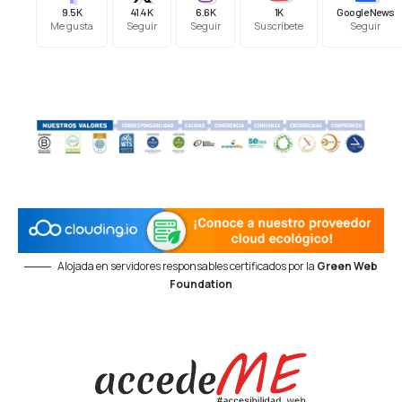
9.5K
41.4K
6.6K
1K
Google News
Me gusta
Seguir
Seguir
Suscríbete
Seguir
Alojada en servidores responsables certificados por la
Green Web
Foundation