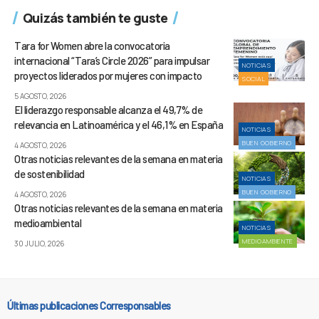
Quizás también te guste
Tara for Women abre la convocatoria
internacional “Tara’s Circle 2026” para impulsar
NOTICIAS
proyectos liderados por mujeres con impacto
SOCIAL
5 AGOSTO, 2026
El liderazgo responsable alcanza el 49,7% de
relevancia en Latinoamérica y el 46,1% en España
NOTICIAS
BUEN GOBIERNO
4 AGOSTO, 2026
Otras noticias relevantes de la semana en materia
de sostenibilidad
NOTICIAS
BUEN GOBIERNO
4 AGOSTO, 2026
Otras noticias relevantes de la semana en materia
medioambiental
NOTICIAS
MEDIOAMBIENTE
30 JULIO, 2026
Últimas publicaciones Corresponsables