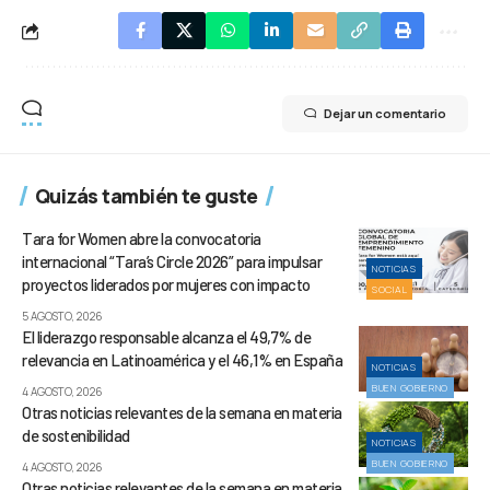
Dejar un comentario
Quizás también te guste
Tara for Women abre la convocatoria
internacional “Tara’s Circle 2026” para impulsar
NOTICIAS
proyectos liderados por mujeres con impacto
SOCIAL
5 AGOSTO, 2026
El liderazgo responsable alcanza el 49,7% de
relevancia en Latinoamérica y el 46,1% en España
NOTICIAS
BUEN GOBIERNO
4 AGOSTO, 2026
Otras noticias relevantes de la semana en materia
de sostenibilidad
NOTICIAS
BUEN GOBIERNO
4 AGOSTO, 2026
Otras noticias relevantes de la semana en materia