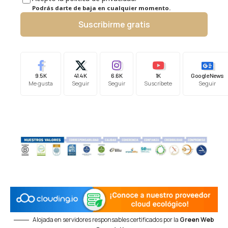
Podrás darte de baja en cualquier momento.
Suscribirme gratis
9.5K
41.4K
6.6K
1K
Google News
Me gusta
Seguir
Seguir
Suscríbete
Seguir
Alojada en servidores responsables certificados por la
Green Web