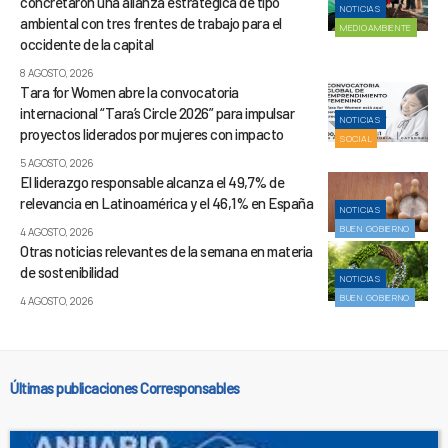
concretaron una alianza estratégica de tipo
NOTICIAS
ambiental con tres frentes de trabajo para el
MEDIOAMBIENTE
occidente de la capital
8 AGOSTO, 2026
Tara for Women abre la convocatoria
internacional “Tara’s Circle 2026” para impulsar
NOTICIAS
proyectos liderados por mujeres con impacto
SOCIAL
5 AGOSTO, 2026
El liderazgo responsable alcanza el 49,7% de
relevancia en Latinoamérica y el 46,1% en España
NOTICIAS
BUEN GOBIERNO
4 AGOSTO, 2026
Otras noticias relevantes de la semana en materia
de sostenibilidad
NOTICIAS
BUEN GOBIERNO
4 AGOSTO, 2026
Últimas publicaciones Corresponsables