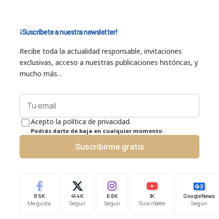
¡Suscríbete a nuestra newsletter!
Recibe toda la actualidad responsable, invitaciones
exclusivas, acceso a nuestras publicaciones históricas, y
mucho más…
Acepto la política de privacidad.
Podrás darte de baja en cualquier momento.
Suscribirme gratis
9.5K
41.4K
6.6K
1K
Google News
Me gusta
Seguir
Seguir
Suscríbete
Seguir