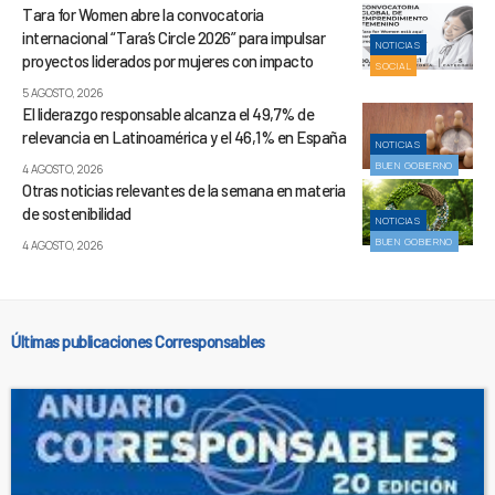
Tara for Women abre la convocatoria
internacional “Tara’s Circle 2026” para impulsar
NOTICIAS
proyectos liderados por mujeres con impacto
SOCIAL
5 AGOSTO, 2026
El liderazgo responsable alcanza el 49,7% de
relevancia en Latinoamérica y el 46,1% en España
NOTICIAS
BUEN GOBIERNO
4 AGOSTO, 2026
Otras noticias relevantes de la semana en materia
de sostenibilidad
NOTICIAS
BUEN GOBIERNO
4 AGOSTO, 2026
Últimas publicaciones Corresponsables