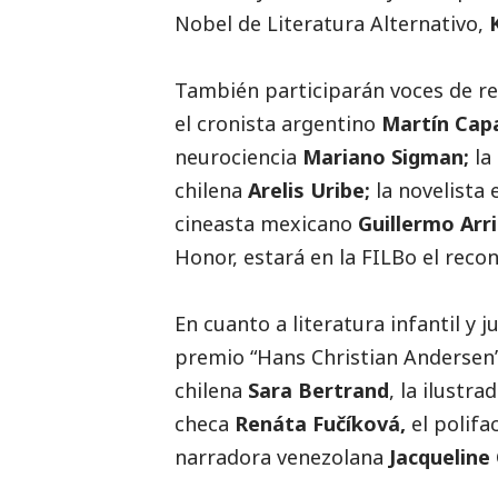
Nobel de Literatura Alternativo,
También participarán voces de r
el cronista argentino
Martín Cap
neurociencia
Mariano Sigman;
la
chilena
Arelis Uribe;
la novelista
cineasta mexicano
Guillermo Arr
Honor, estará en la FILBo el reco
En cuanto a literatura infantil y 
premio “Hans Christian Andersen
chilena
Sara Bertrand
, la ilustr
checa
Renáta Fučíková,
el polifa
narradora venezolana
Jacqueline