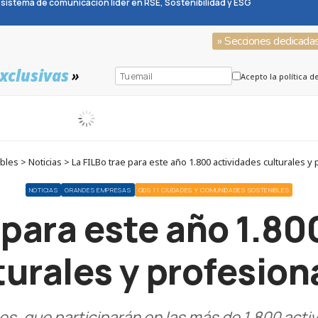
sistema de comunicación líder en RSE, Sostenibilidad y ESG
» Secciones dedicada
xclusivas
»
Acepto la política d
es > Noticias > La FILBo trae para este año 1.800 actividades culturales y
NOTICIAS
GRANDES EMPRESAS
ODS 11 CIUDADES Y COMUNIDADES SOSTENIBLES
 para este año 1.8
turales y profesion
s, que participarán en las más de 1.800 activ