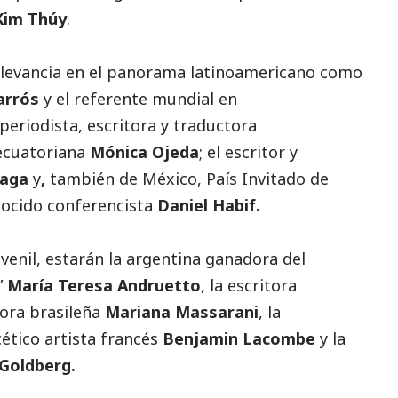
Kim Thúy
.
elevancia en el panorama latinoamericano como
arrós
y el referente mundial en
 periodista, escritora y traductora
 ecuatoriana
Mónica Ojeda
; el escritor y
iaga
y
,
también de México, País Invitado de
nocido conferencista
Daniel Habif.
juvenil, estarán la argentina ganadora del
”
María Teresa Andruetto
, la escritora
adora brasileña
Mariana Massarani
, la
cético artista francés
Benjamin Lacombe
y la
 Goldberg.