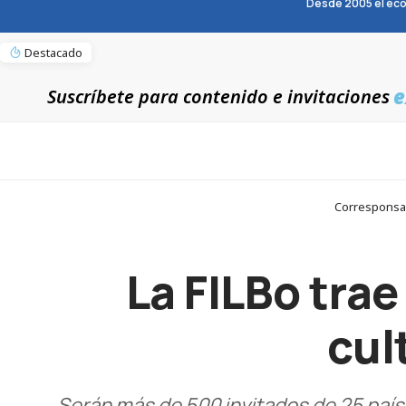
Desde 2005 el eco
Destacado
e
Suscríbete para contenido e invitaciones
Corresponsabl
La FILBo trae
cul
Serán más de 500 invitados de 25 paíse