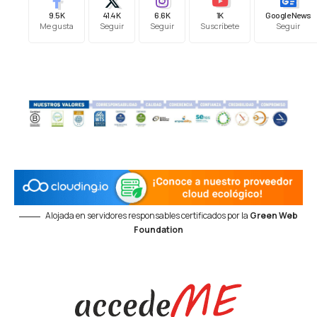
9.5K
41.4K
6.6K
1K
Google News
Me gusta
Seguir
Seguir
Suscríbete
Seguir
Alojada en servidores responsables certificados por la
Green Web
Foundation