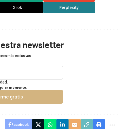
Grok
Perplexity
uestra newsletter
ones más exclusivas.
idad.
lquier momento.
irme gratis
Facebook