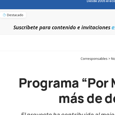
Desde 2005 el eco
Destacado
e
Suscríbete para contenido e invitaciones
Corresponsables > Not
Programa “Por M
más de d
El proyecto ha contribuido al mej