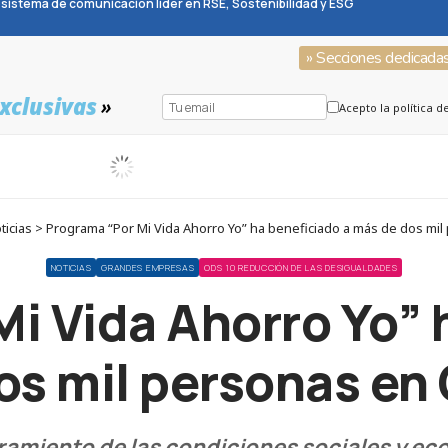
sistema de comunicación líder en RSE, Sostenibilidad y ESG
» Secciones dedicada
xclusivas
»
Acepto la política d
icias > Programa “Por Mi Vida Ahorro Yo” ha beneficiado a más de dos mi
NOTICIAS
GRANDES EMPRESAS
ODS 10 REDUCCIÓN DE LAS DESIGUALDADES
i Vida Ahorro Yo” 
os mil personas en
oramiento de las condiciones sociales y ec