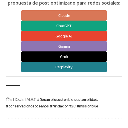
propuesta de post optimizado para redes sociales:
Claude
ChatGPT
Google AI
Gemini
Grok
Perplexity
ETIQUETADO:
#Desarrollosostenible
sostenibilidad
#conservacióndeoceanos
#fundaciónMSC
#missionblue