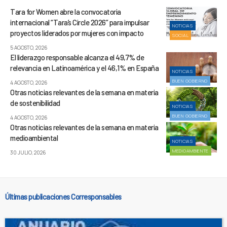
Tara for Women abre la convocatoria
internacional “Tara’s Circle 2026” para impulsar
NOTICIAS
proyectos liderados por mujeres con impacto
SOCIAL
5 AGOSTO, 2026
El liderazgo responsable alcanza el 49,7% de
relevancia en Latinoamérica y el 46,1% en España
NOTICIAS
BUEN GOBIERNO
4 AGOSTO, 2026
Otras noticias relevantes de la semana en materia
de sostenibilidad
NOTICIAS
BUEN GOBIERNO
4 AGOSTO, 2026
Otras noticias relevantes de la semana en materia
medioambiental
NOTICIAS
MEDIOAMBIENTE
30 JULIO, 2026
Últimas publicaciones Corresponsables