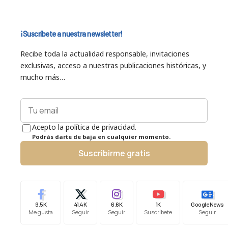
¡Suscríbete a nuestra newsletter!
Recibe toda la actualidad responsable, invitaciones
exclusivas, acceso a nuestras publicaciones históricas, y
mucho más…
Acepto la política de privacidad.
Podrás darte de baja en cualquier momento.
Suscribirme gratis
9.5K
41.4K
6.6K
1K
Google News
Me gusta
Seguir
Seguir
Suscríbete
Seguir