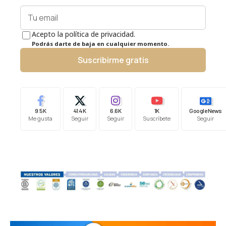
Acepto la política de privacidad.
Podrás darte de baja en cualquier momento.
Suscribirme gratis
9.5K
41.4K
6.6K
1K
Google News
Me gusta
Seguir
Seguir
Suscríbete
Seguir