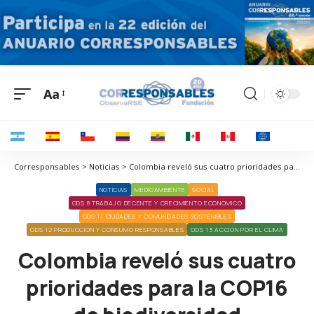
Aa
Corresponsables > Noticias > Colombia reveló sus cuatro prioridades para la COP16 de biodiversidad
NOTICIAS
MEDIOAMBIENTE
SOCIAL
ODS 8 TRABAJO DECENTE Y CRECIMIENTO ECONÓMICO
ODS 11 CIUDADES Y COMUNIDADES SOSTENIBLES
ODS 12 PRODUCCIÓN Y CONSUMO RESPONSABLES
ODS 13 ACCIÓN POR EL CLIMA
Colombia reveló sus cuatro
prioridades para la COP16