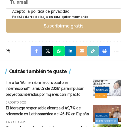
Acepto la política de privacidad.
Podrás darte de baja en cualquier momento.
Suscribirme gratis
Quizás también te guste
Tara for Women abre la convocatoria
internacional “Tara’s Circle 2026” para impulsar
NOTICIAS
proyectos liderados por mujeres con impacto
SOCIAL
5 AGOSTO, 2026
El liderazgo responsable alcanza el 49,7% de
relevancia en Latinoamérica y el 46,1% en España
NOTICIAS
BUEN GOBIERNO
4 AGOSTO, 2026